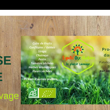
SE
E
uvage