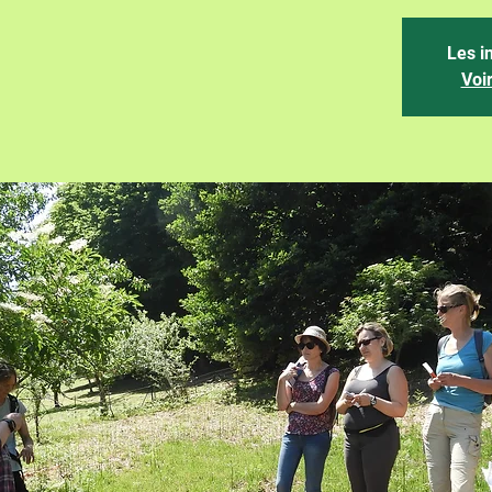
Les i
Voi