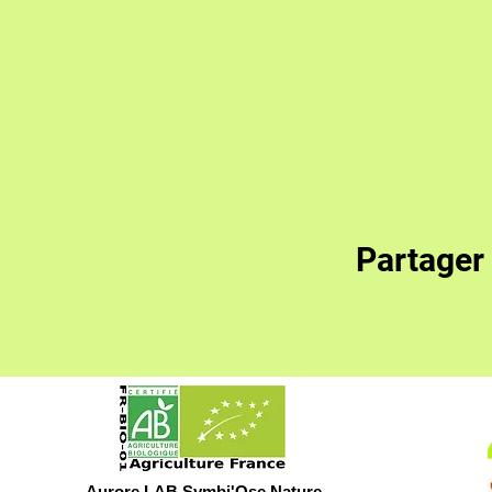
Partager
Aurore LAB
Symbi'Ose Nature