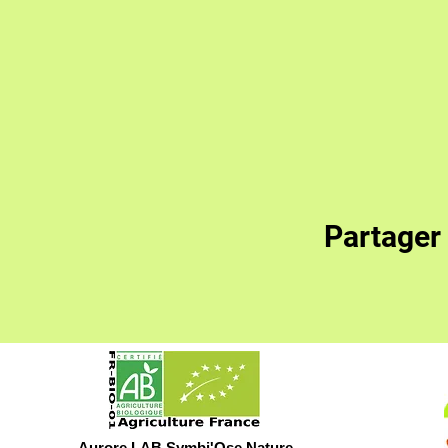
Partager
Aurore LAB
Symbi'Ose Nature