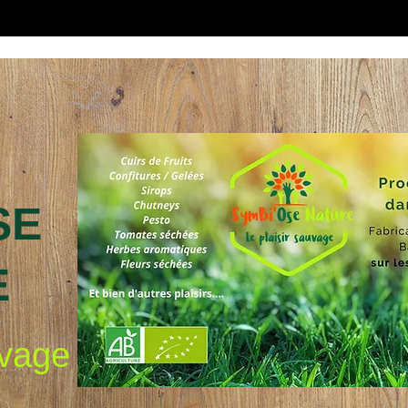
SE
E
uvage