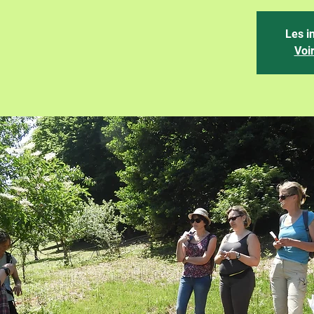
Les i
Voi